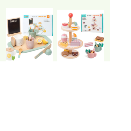
ID
KABI-0165
KABI-0163
NIKMATI TEH LEMONKU
KECILKU
RAK KUE