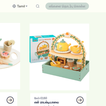
Tamil
எங்களை தொடர்பு கொள்ள
கேபி-0160
என் ராயல்டியாவை